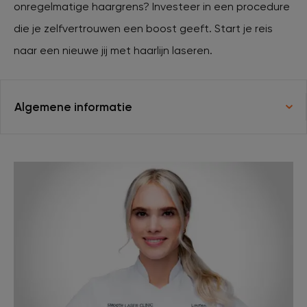
onregelmatige haargrens? Investeer in een procedure
die je zelfvertrouwen een boost geeft. Start je reis
XL Hair
naar een nieuwe jij met haarlijn laseren.
Tattoo verwijderen
Algemene informatie
Cosmetisch arts
Tarieven
Huidverzorging
Ervaringen