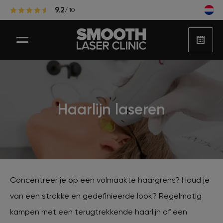
9.2
/ 10
Laser ontharen
Haarlijn laseren
Populaire zones laserontharing
Huidbehandelingen
Concentreer je op een volmaakte haargrens? Houd je
van een strakke en gedefinieerde look? Regelmatig
Huidproblemen
kampen met een terugtrekkende haarlijn of een