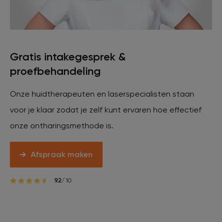
Veelgestelde vragen
Contact
Gratis intakegesprek &
proefbehandeling
Ontstaansgeschiedenis
Onze huidtherapeuten en laserspecialisten staan
voor je klaar zodat je zelf kunt ervaren hoe effectief
Bij jou in de buurt
onze ontharingsmethode is.
Over ons
Locaties
Vacatures
Afspraak maken
9.2
/ 10