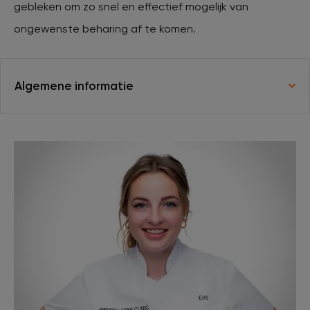
gebleken om zo snel en effectief mogelijk van
ongewenste beharing af te komen.
XL Hair
Tattoo verwijderen
Algemene informatie
Cosmetisch arts
Tarieven
Huidverzorging
Ervaringen