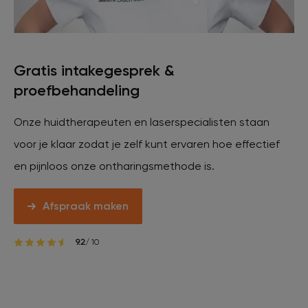
Veelgestelde vragen
Contact
Gratis intakegesprek &
proefbehandeling
Ontstaansgeschiedenis
Onze huidtherapeuten en laserspecialisten staan
voor je klaar zodat je zelf kunt ervaren hoe effectief
Bij jou in de buurt
en pijnloos onze ontharingsmethode is.
Afspraak maken
Over ons
Locaties
Vacatures
9.2
/ 10