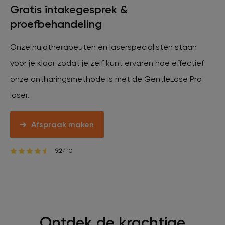
Gratis intakegesprek &
Veelgestelde vragen
proefbehandeling
Contact
Onze huidtherapeuten en laserspecialisten staan
voor je klaar zodat je zelf kunt ervaren hoe effectief
onze ontharingsmethode is met de GentleLase Pro
Ontstaansgeschiedenis
laser.
Bij jou in de buurt
Afspraak maken
9.2
/ 10
Over ons
Locaties
Vacatures
Ontdek de krachtige