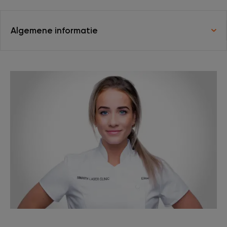
XL Hair
Algemene informatie
Tattoo verwijderen
Cosmetisch arts
Tarieven
Huidverzorging
Ervaringen