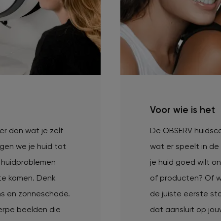
Voor wie is het
r dan wat je zelf
De OBSERV huidscan
gen we je huid tot
wat er speelt in de
n huidproblemen
je huid goed wilt o
kte komen. Denk
of producten? Of wi
ns en zonneschade.
de juiste eerste sta
rpe beelden die
dat aansluit op jou