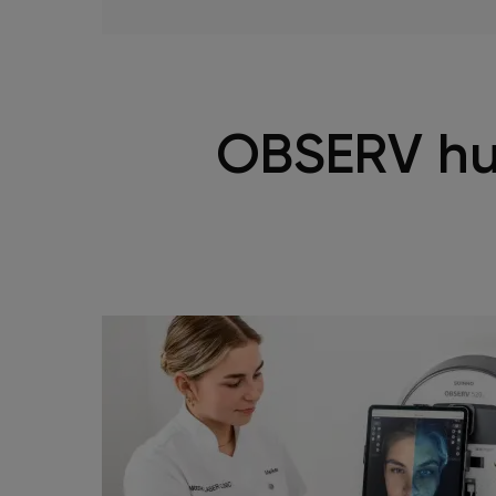
Veelgestelde vragen
Contact
OBSERV hu
Ontstaansgeschiedenis
Bij jou in de buurt
Over ons
Locaties
Vacatures