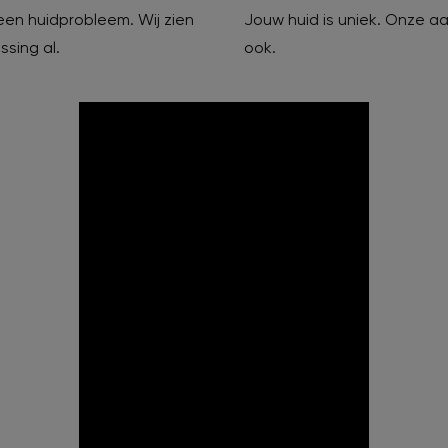
t een huidprobleem. Wij zien
Jouw huid is uniek. Onze a
ssing al.
ook.