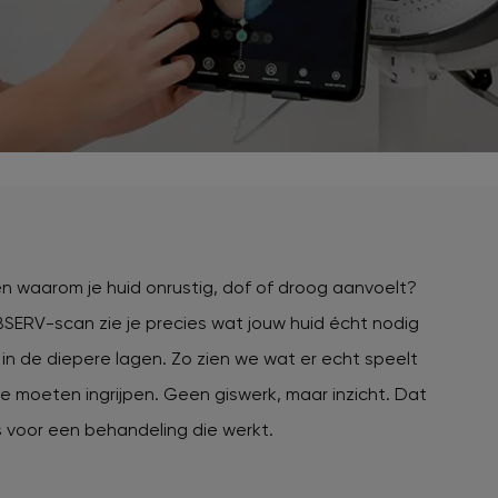
jk populaire zones
verzorgingsproducten
rontharing
Huidproblemen tijdens
zwangerschap
Huidveroudering / Rimpels
Ingegroeide haren
Keratosis pilaris
ten waarom je huid onrustig, dof of droog aanvoelt?
SERV-scan zie je precies wat jouw huid écht nodig
 in de diepere lagen. Zo zien we wat er echt speelt
e moeten ingrijpen. Geen giswerk, maar inzicht. Dat
s voor een behandeling die werkt.