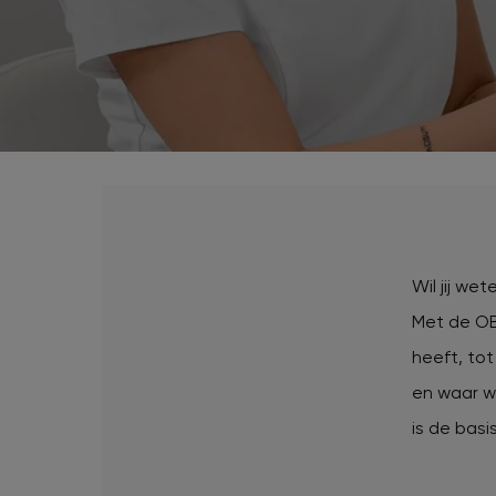
Beki
Huid
Dermalux LED therapie
lase
XL Hair
Huidoneffenheden verwijderen
HydraFacial
Tattoo verwijderen
Cosmetisch arts
Tarieven
Wil jij we
Met de OB
heeft, tot
Huidverzorging
en waar w
is de basi
Ervaringen