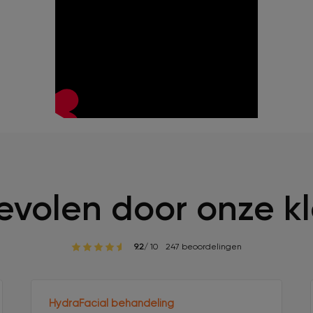
volen door onze k
9.2
/ 10
247 beoordelingen
HydraFacial behandeling