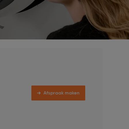
Striae
Vaatafwijkingen
Zwangerschapsmasker / Melasma
Zonneschade
Afspraak maken