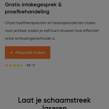
Gratis intakegesprek &
Veelgestelde vragen
proefbehandeling
Contact
Onze huidtherapeuten en laserspecialisten staan
voor je klaar zodat je zelf kunt ervaren hoe effectief
onze ontharingsmethode is.
Ontstaansgeschiedenis
Afspraak maken
Bij jou in de buurt
9.2
/ 10
Over ons
Locaties
Vacatures
Laat je schaamstreek
laseren