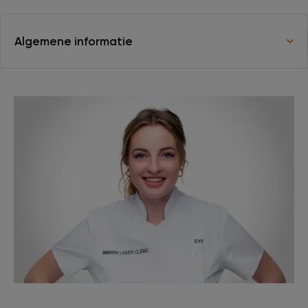
XL Hair
Algemene informatie
Tattoo verwijderen
Cosmetisch arts
Tarieven
Huidverzorging
Ervaringen