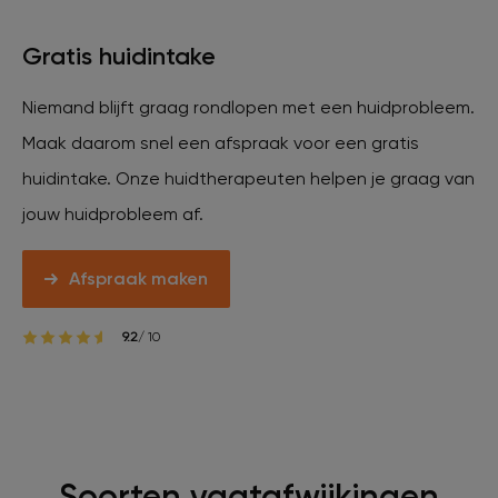
Veelgestelde vragen
Gratis huidintake
Contact
Niemand blijft graag rondlopen met een huidprobleem.
Maak daarom snel een afspraak voor een gratis
huidintake. Onze huidtherapeuten helpen je graag van
Ontstaansgeschiedenis
jouw huidprobleem af.
Bij jou in de buurt
Afspraak maken
9.2
/ 10
Over ons
Locaties
Vacatures
Soorten vaatafwijkingen