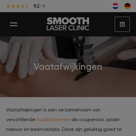
9.2
/ 10
Laser ontharen
Vaatafwijkingen
Populaire zones laserontharing
Huidbehandelingen
Vaatafwijkingen is een verzamelnaam van
verschillende
huidproblemen
als couperose, spider
Huidproblemen
naevus en beenvaatjes. Deze zijn gelukkig goed te