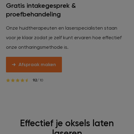
Gratis intakegesprek &
Veelgestelde vragen
proefbehandeling
Contact
Onze huidtherapeuten en laserspecialisten staan
voor je klaar zodat je zelf kunt ervaren hoe effectief
onze ontharingsmethode is.
Ontstaansgeschiedenis
Afspraak maken
Bij jou in de buurt
9.2
/ 10
Over ons
Locaties
Vacatures
Effectief je oksels laten
laseren