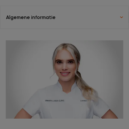
XL Hair
Algemene informatie
Tattoo verwijderen
Cosmetisch arts
Tarieven
Huidverzorging
Ervaringen