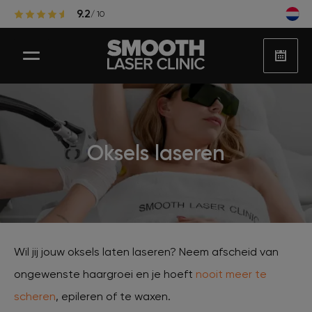
9.2
/ 10
Laser ontharen
Oksels laseren
Populaire zones laserontharing
Huidbehandelingen
Wil jij jouw oksels laten laseren? Neem afscheid van
ongewenste haargroei en je hoeft
nooit meer te
Huidproblemen
scheren
, epileren of te waxen.