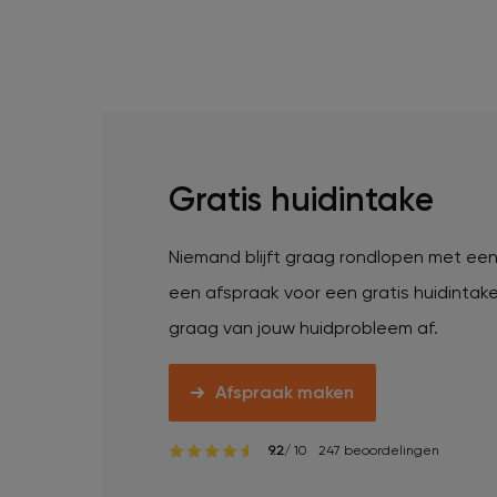
Veelgestelde vragen
Contact
Ontstaansgeschiedenis
Gratis huidintake
Niemand blijft graag rondlopen met ee
Bij jou in de buurt
een afspraak voor een gratis huidintak
graag van jouw huidprobleem af.
Over ons
Locaties
Vacatures
Afspraak maken
9.2
/ 10
247 beoordelingen