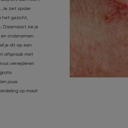
. Je ziet spider
 het gezicht,
k. Daarnaast zie je
 en onderarmen.
il je dit op een
en afspraak met
aevus verwijderen
gratis
sten jouw
handeling op maat