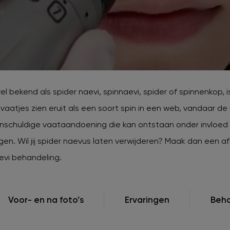
jk populaire zones
verzorgingsproducten
rontharing
Huidproblemen tijdens
zwangerschap
Huidveroudering / Rimpels
Ingegroeide haren
Keratosis pilaris
el bekend als spider naevi, spinnaevi, spider of spinnenkop,
 vaatjes zien eruit als een soort spin in een web, vandaar de
onschuldige vaataandoening die kan ontstaan onder invloed
. Wil jij spider naevus laten verwijderen? Maak dan een af
evi behandeling.
Voor- en na foto’s
Ervaringen
Beha