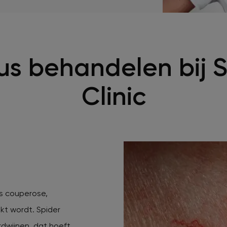
us behandelen bij 
Clinic
als couperose,
kt wordt. Spider
rdwijnen, dat hoeft