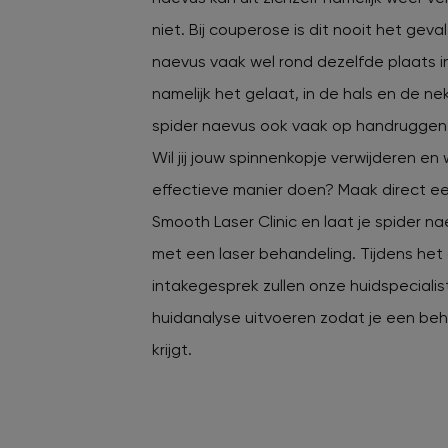
niet. Bij couperose is dit nooit het geval
naevus vaak wel rond dezelfde plaats in
namelijk het gelaat, in de hals en de ne
spider naevus ook vaak op handruggen
Wil jij jouw spinnenkopje verwijderen en w
effectieve manier doen? Maak direct e
Smooth Laser Clinic en laat je spider n
met een laser behandeling. Tijdens het 
intakegesprek zullen onze huidspeciali
huidanalyse uitvoeren zodat je een be
krijgt.