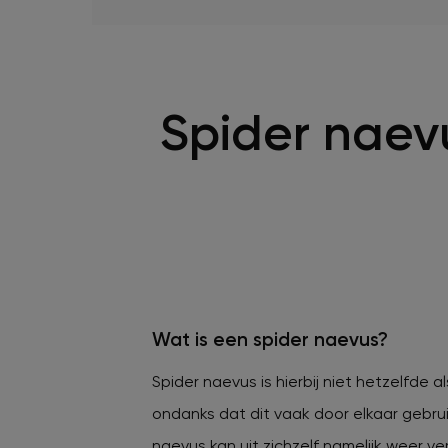
Spider naev
Wat is een spider naevus?
Spider naevus is hierbij niet hetzelfde 
ondanks dat dit vaak door elkaar gebrui
naevus kan uit zichzelf namelijk weer ve