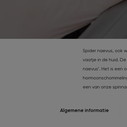
Beki
Huid
Dermalux LED therapie
lase
XL Hair
Huidoneffenheden verwijderen
HydraFacial
Tattoo verwijderen
Spider naevus, ook w
Cosmetisch arts
vaatje in de huid. De
naevus’. Het is een 
Tarieven
hormoonschommelingen
een van onze spinna
Huidverzorging
Algemene informatie
Ervaringen