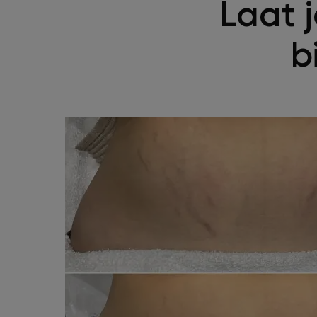
Laat j
b