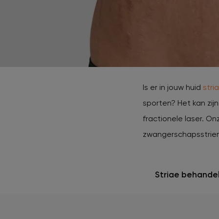
Beki
Huid
Dermalux LED therapie
lase
XL Hair
Huidoneffenheden verwijderen
HydraFacial
Tattoo verwijderen
Is er in jouw huid
stri
Cosmetisch arts
sporten? Het kan zijn
fractionele laser. On
Tarieven
zwangerschapsstriem
Huidverzorging
Striae behande
Ervaringen