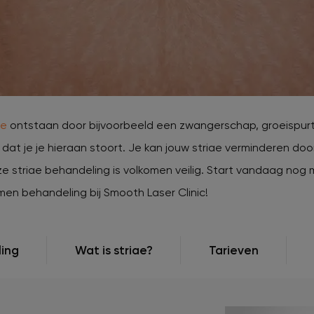
jk populaire zones
verzorgingsproducten
rontharing
Huidproblemen tijdens
zwangerschap
Huidveroudering / Rimpels
Ingegroeide haren
Keratosis pilaris
ae
ontstaan door bijvoorbeeld een zwangerschap, groeispurt 
 dat je je hieraan stoort. Je kan jouw striae verminderen do
ze striae behandeling is volkomen veilig. Start vandaag nog 
en behandeling bij Smooth Laser Clinic!
ling
Wat is striae?
Tarieven