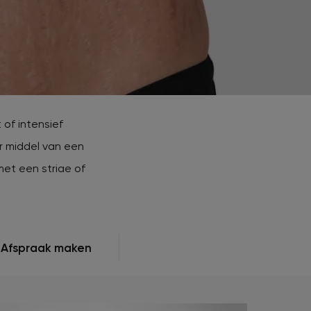
Striae
Vaatafwijkingen
Zwangerschapsmasker / Melasma
Zonneschade
of intensief
or middel van een
met een striae of
Afspraak maken