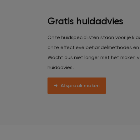
Veelgestelde vragen
Gratis huidadvies
Contact
Onze huidspecialisten staan voor je kla
onze effectieve behandelmethodes en 
Ontstaansgeschiedenis
Wacht dus niet langer met het maken v
huidadvies.
Bij jou in de buurt
Afspraak maken
Over ons
Locaties
Vacatures