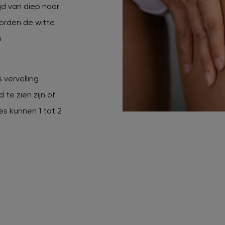
jd van diep naar
 worden de witte
n
 vervelling
 te zien zijn of
es kunnen 1 tot 2