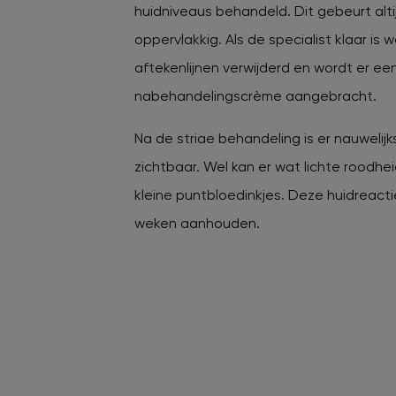
huidniveaus behandeld. Dit gebeurt alti
oppervlakkig.
Als de specialist klaar is
aftekenlijnen verwijderd en wordt er ee
nabehandelingscrème aangebracht.
Na de striae behandeling is er nauwelijks
zichtbaar. Wel kan er wat lichte roodheid
kleine puntbloedinkjes. Deze huidreacti
weken aanhouden.