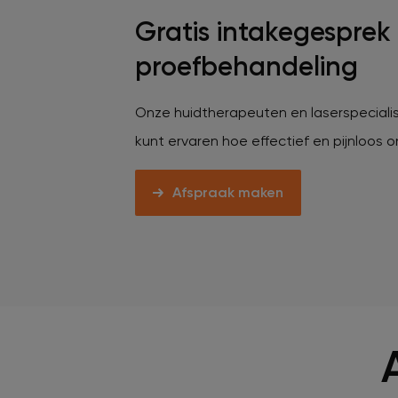
Veelgestelde vragen
Gratis intakegesprek
proefbehandeling
Contact
Onze huidtherapeuten en laserspecialis
kunt ervaren hoe effectief en pijnloos 
Ontstaansgeschiedenis
Afspraak maken
Bij jou in de buurt
Over ons
Locaties
Vacatures