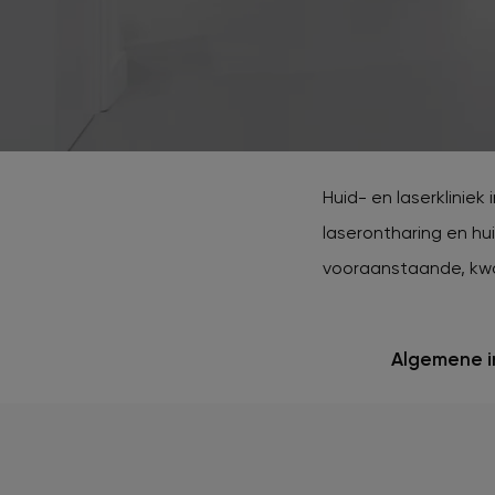
Beki
Huid
Dermalux LED therapie
lase
XL Hair
Huidoneffenheden verwijderen
HydraFacial
Tattoo verwijderen
Huid- en laserkliniek 
Cosmetisch arts
laserontharing en hu
vooraanstaande, kwa
Tarieven
Algemene i
Huidverzorging
Ervaringen