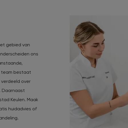
 het gebied van
 onderscheiden ons
anstaande,
s team bestaat
n verdeeld over
e. Daarnaast
 stad Keulen. Maak
atis huidadvies of
andeling.