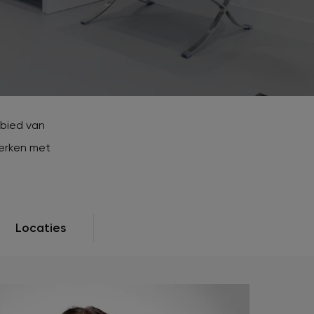
Striae
Vaatafwijkingen
Zwangerschapsmasker / Melasma
Zonneschade
gebied van
werken met
Locaties