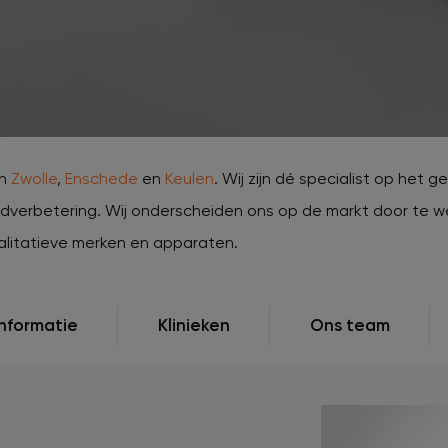
jk populaire zones
verzorgingsproducten
rontharing
Huidproblemen tijdens
zwangerschap
Huidveroudering / Rimpels
Ingegroeide haren
Keratosis pilaris
in
Zwolle
,
Enschede
en
Keulen
. Wij zijn dé specialist op het 
idverbetering. Wij onderscheiden ons op de markt door te 
litatieve merken en apparaten.
nformatie
Klinieken
Ons team