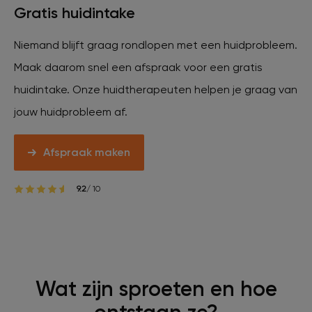
Gratis huidintake
Veelgestelde vragen
Niemand blijft graag rondlopen met een huidprobleem.
Contact
Maak daarom snel een afspraak voor een gratis
huidintake. Onze huidtherapeuten helpen je graag van
jouw huidprobleem af.
Ontstaansgeschiedenis
Afspraak maken
Bij jou in de buurt
9.2
/ 10
Over ons
Locaties
Vacatures
Wat zijn sproeten en hoe