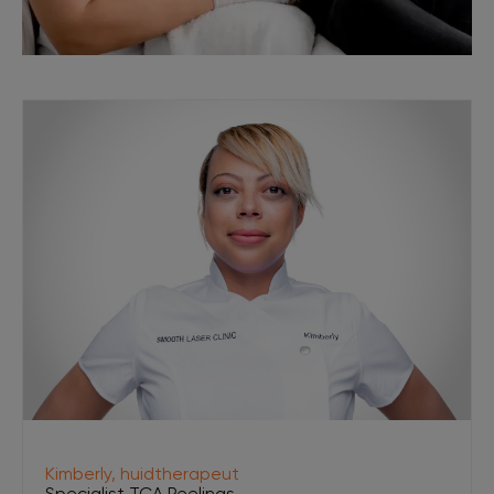
Kimberly, huidtherapeut
Specialist TCA Peelings