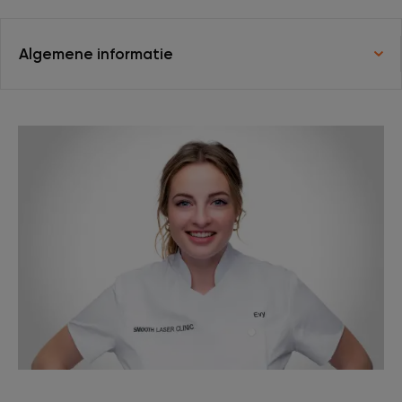
XL Hair
Algemene informatie
Tattoo verwijderen
Cosmetisch arts
Tarieven
Huidverzorging
Ervaringen