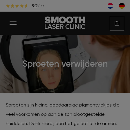
9.2
/ 10
Laser ontharen
Sproeten verwijderen
Populaire zones laserontharing
Huidbehandelingen
Sproeten zijn kleine, goedaardige pigmentvlekjes die
veel voorkomen op aan de zon blootgestelde
Huidproblemen
huiddelen. Denk hierbij aan het gelaat of de armen.