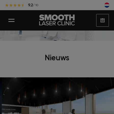
9.2
/ 10
Laser ontharen
Nieuws
Populaire zones laserontharing
Huidbehandelingen
Huidproblemen