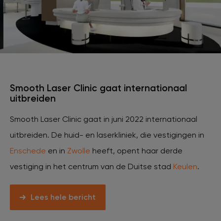
XL Hair
Tattoo verwijderen
Smooth Laser Clinic gaat internationaal
Cosmetisch arts
uitbreiden
Smooth Laser Clinic gaat in juni 2022 internationaal
Tarieven
uitbreiden. De huid- en laserkliniek, die vestigingen in
Enschede
en in
Zwolle
heeft, opent haar derde
Huidverzorging
vestiging in het centrum van de Duitse stad
Keulen
.
Ervaringen
Lees hele bericht