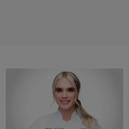
Veelgestelde vragen
Contact
Ontstaansgeschiedenis
Bij jou in de buurt
Over ons
Locaties
Vacatures