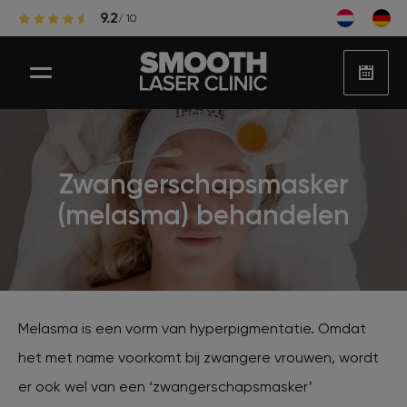
9.2
/ 10
Zwangerschapsmasker
Laser ontharen
(melasma) behandelen
Populaire zones laserontharing
Huidbehandelingen
Melasma is een vorm van hyperpigmentatie. Omdat
het met name voorkomt bij zwangere vrouwen, wordt
Huidproblemen
er ook wel van een ‘zwangerschapsmasker’