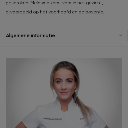
gesproken. Melasma komt voor in het gezicht,
bijvoorbeeld op het voorhoofd en de bovenlip.
XL Hair
Tattoo verwijderen
Algemene informatie
Cosmetisch arts
Tarieven
Huidverzorging
Ervaringen