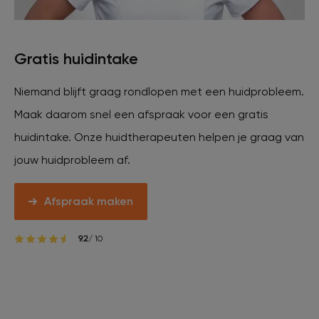
Veelgestelde vragen
Gratis huidintake
Contact
Niemand blijft graag rondlopen met een huidprobleem.
Maak daarom snel een afspraak voor een gratis
Ontstaansgeschiedenis
huidintake. Onze huidtherapeuten helpen je graag van
jouw huidprobleem af.
Bij jou in de buurt
Afspraak maken
Over ons
Locaties
Vacatures
9.2
/ 10