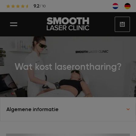
9.2
/ 10
Laser ontharen
Wat kost laserontharing?
Populaire zones laserontharing
Huidbehandelingen
Algemene informatie
Huidproblemen