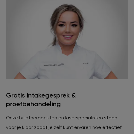
XL Hair
Tattoo verwijderen
Cosmetisch arts
Tarieven
Gratis intakegesprek &
Huidverzorging
proefbehandeling
Onze huidtherapeuten en laserspecialisten staan
Ervaringen
voor je klaar zodat je zelf kunt ervaren hoe effectief