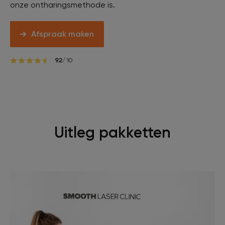
onze ontharingsmethode is.
Veelgestelde vragen
Afspraak maken
Contact
9.2
/ 10
Ontstaansgeschiedenis
Bij jou in de buurt
Uitleg pakketten
Over ons
Locaties
Vacatures