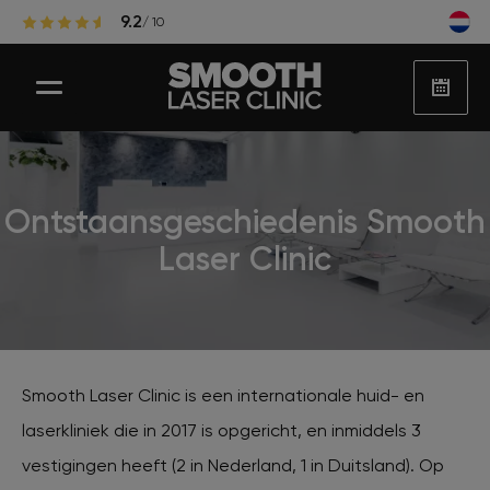
9.2
/ 10
Ontstaansgeschiedenis Smooth
Laser ontharen
Laser Clinic
Populaire zones laserontharing
Huidbehandelingen
Smooth Laser Clinic is een internationale huid- en
laserkliniek die in 2017 is opgericht, en inmiddels 3
Huidproblemen
vestigingen heeft (2 in Nederland, 1 in Duitsland). Op