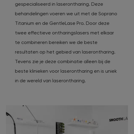
gespecialiseerd in laserontharing. Deze
Veelgestelde vragen
behandelingen voeren we uit met de Soprano
Titanium en de GentleLase Pro. Door deze
Contact
twee effectieve ontharingslasers met elkaar
te combineren bereiken we de beste
Ontstaansgeschiedenis
resultaten op het gebied van laserontharing.
Tevens zie je deze combinatie alleen bij de
Bij jou in de buurt
beste klinieken voor laserontharing en is uniek
in de wereld van laserontharing.
Over ons
Locaties
Vacatures