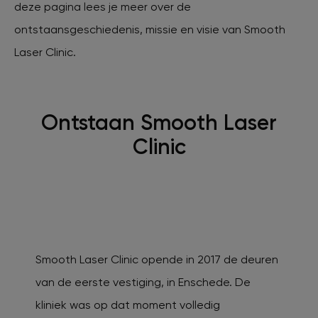
deze pagina lees je meer over de
ontstaansgeschiedenis, missie en visie van Smooth
XL Hair
Laser Clinic.
Tattoo verwijderen
Ontstaan Smooth Laser
Cosmetisch arts
Clinic
Tarieven
Huidverzorging
Smooth Laser Clinic opende in 2017 de deuren
Ervaringen
van de eerste vestiging, in Enschede. De
kliniek was op dat moment volledig