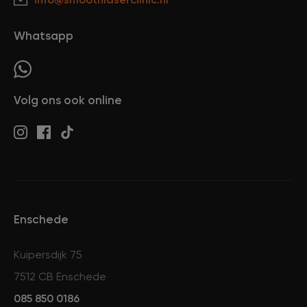
XL Hair
Whatsapp
Tattoo verwijderen
Volg ons ook online
Cosmetisch arts
Tarieven
Enschede
Huidverzorging
Kuipersdijk 75
Ervaringen
7512 CB Enschede
085 850 0186