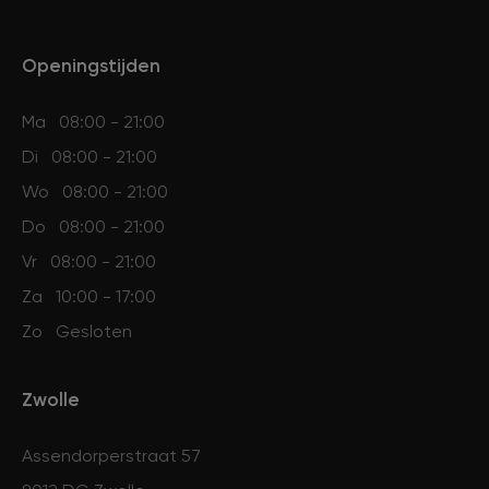
Veelgestelde vragen
Openingstijden
Contact
Ma
08:00 - 21:00
Di
08:00 - 21:00
Ontstaansgeschiedenis
Wo
08:00 - 21:00
Do
08:00 - 21:00
Bij jou in de buurt
Vr
08:00 - 21:00
Za
10:00 - 17:00
Zo
Gesloten
Over ons
Locaties
Vacatures
Zwolle
Assendorperstraat 57