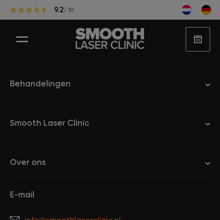
9.2
/ 10
Behandelingen
Laser ontharen
Smooth Laser Clinic
Populaire zones laserontharing
Over ons
Huidbehandelingen
E-mail
Huidproblemen
info@smoothlaserclinic.nl