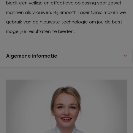
biedt een veilige en effectieve oplossing voor zowel
mannen als vrouwen. Bij Smooth Laser Clinic maken we
XL Hair
gebruik van de nieuwste technologie om jou de best
mogelijke resultaten te bieden.
Tattoo verwijderen
Cosmetisch arts
Algemene informatie
Tarieven
Huidverzorging
Ervaringen