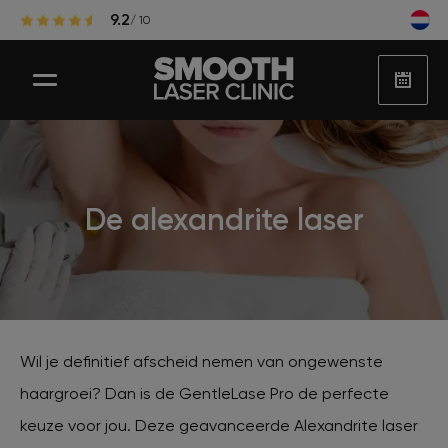
9.2
/ 10
Laser ontharen
De alexandrite laser
Populaire zones laserontharing
Huidbehandelingen
Wil je definitief afscheid nemen van ongewenste
haargroei? Dan is de GentleLase Pro de perfecte
Huidproblemen
keuze voor jou. Deze geavanceerde Alexandrite laser