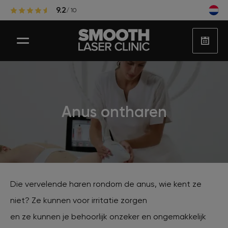
9.2
/ 10
Laser ontharen
Anus ontharen
Populaire zones laserontharing
Huidbehandelingen
Die vervelende haren rondom de anus, wie kent ze
niet? Ze kunnen voor irritatie zorgen
Huidproblemen
en ze kunnen je behoorlijk onzeker en ongemakkelijk