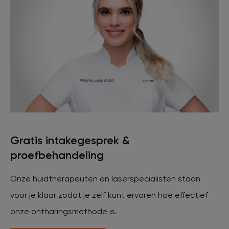
Veelgestelde vragen
Contact
Ontstaansgeschiedenis
Bij jou in de buurt
Gratis intakegesprek &
proefbehandeling
Over ons
Locaties
Vacatures
Onze huidtherapeuten en laserspecialisten staan
voor je klaar zodat je zelf kunt ervaren hoe effectief
onze ontharingsmethode is.