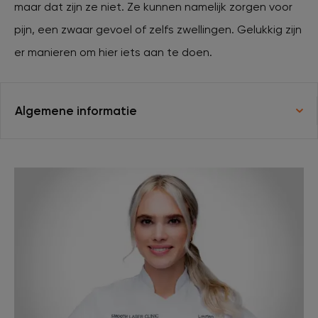
maar dat zijn ze niet. Ze kunnen namelijk zorgen voor
pijn, een zwaar gevoel of zelfs zwellingen. Gelukkig zijn
XL Hair
er manieren om hier iets aan te doen.
Tattoo verwijderen
Algemene informatie
Cosmetisch arts
Tarieven
Huidverzorging
Ervaringen