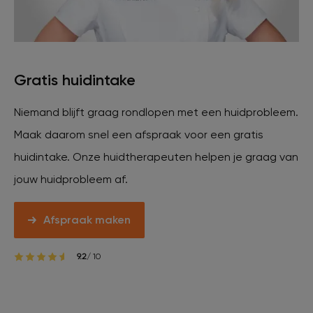
Veelgestelde vragen
Contact
Gratis huidintake
Niemand blijft graag rondlopen met een huidprobleem.
Ontstaansgeschiedenis
Maak daarom snel een afspraak voor een gratis
huidintake. Onze huidtherapeuten helpen je graag van
Bij jou in de buurt
jouw huidprobleem af.
Over ons
Locaties
Vacatures
Afspraak maken
9.2
/ 10