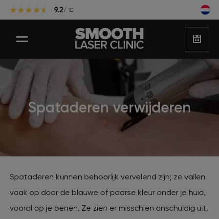
9.2
/ 10
Laser ontharen
Spataderen verwijderen
Populaire zones laserontharing
Huidbehandelingen
Spataderen kunnen behoorlijk vervelend zijn; ze vallen
vaak op door de blauwe of paarse kleur onder je huid,
Huidproblemen
vooral op je benen. Ze zien er misschien onschuldig uit,