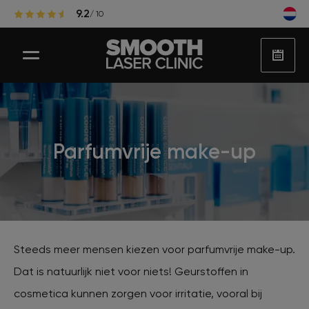
9.2
/ 10
Laser ontharen
Parfumvrije make-up
Populaire zones laserontharing
Huidbehandelingen
Steeds meer mensen kiezen voor parfumvrije make-up.
Dat is natuurlijk niet voor niets! Geurstoffen in
Huidproblemen
cosmetica kunnen zorgen voor irritatie, vooral bij