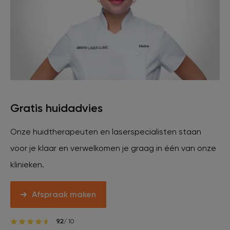
Veelgestelde vragen
Contact
Ontstaansgeschiedenis
Gratis huidadvies
Bij jou in de buurt
Onze huidtherapeuten en laserspecialisten staan
voor je klaar en verwelkomen je graag in één van onze
Over ons
Locaties
Vacatures
klinieken.
Afspraak maken
9.2
/ 10