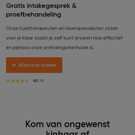
Gratis intakegesprek &
Veelgestelde vragen
proefbehandeling
Contact
Onze huidtherapeuten en laserspecialisten staan
voor je klaar zodat je zelf kunt ervaren hoe effectief
en pijnloos onze ontharingsmethode is.
Ontstaansgeschiedenis
Afspraak maken
Bij jou in de buurt
9.2
/ 10
Over ons
Locaties
Vacatures
Kom van ongewenst
kinhaar af