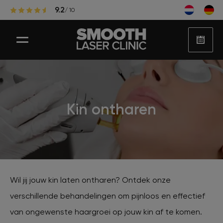
9.2
/ 10
Laser ontharen
Kin ontharen
Populaire zones laserontharing
Huidbehandelingen
Wil jij jouw kin laten ontharen? Ontdek onze
verschillende behandelingen om pijnloos en effectief
Huidproblemen
van ongewenste haargroei op jouw kin af te komen.