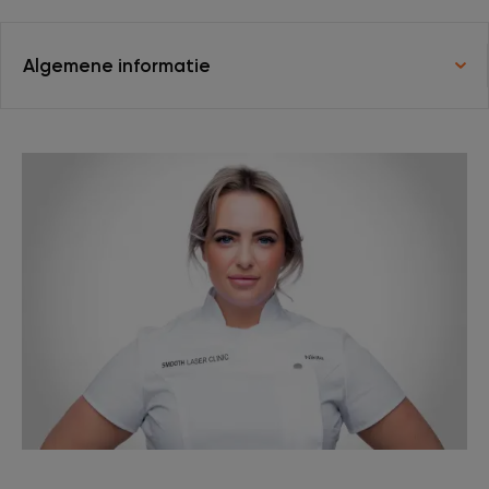
XL Hair
Algemene informatie
Tattoo verwijderen
Cosmetisch arts
Tarieven
Huidverzorging
Ervaringen