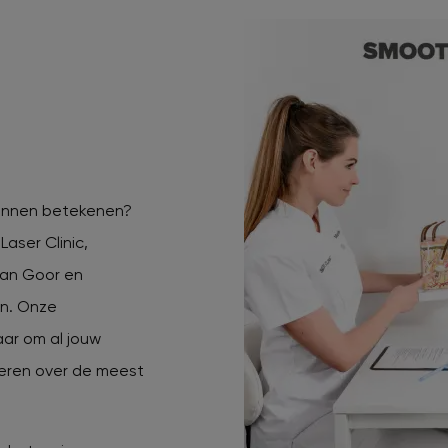
kunnen betekenen?
aser Clinic,
van Goor en
en. Onze
aar om al jouw
eren over de meest