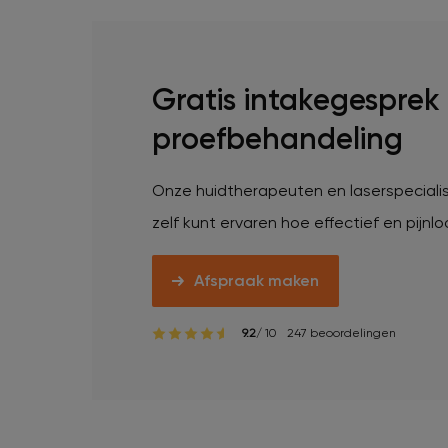
Veelgestelde vragen
Contact
Gratis intakegesprek
proefbehandeling
Ontstaansgeschiedenis
Onze huidtherapeuten en laserspecialis
zelf kunt ervaren hoe effectief en pijn
Bij jou in de buurt
Afspraak maken
Over ons
Locaties
Vacatures
9.2
/ 10
247 beoordelingen