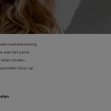
Striae
Vaatafwijkingen
Zwangerschapsmasker / Melasma
Zonneschade
nele huidverbetering
e aan het juiste
laten stralen.
specialist Goor op
elen