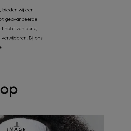
, bieden wij een
tot geavanceerde
ast hebt van
acne
,
verwijderen. Bij ons
e
 op