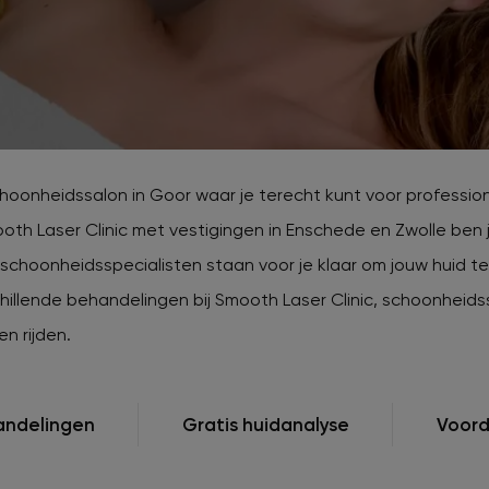
jk populaire zones
verzorgingsproducten
rontharing
Huidproblemen tijdens
zwangerschap
Huidveroudering / Rimpels
Ingegroeide haren
Keratosis pilaris
oonheidssalon in Goor waar je terecht kunt voor professio
ooth Laser Clinic met vestigingen in Enschede en Zwolle ben j
schoonheidsspecialisten staan voor je klaar om jouw huid te 
hillende behandelingen bij Smooth Laser Clinic, schoonheids
en rijden.
andelingen
Gratis huidanalyse
Voord