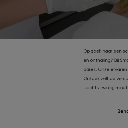
Beki
Huid
Dermalux LED therapie
lase
XL Hair
Huidoneffenheden verwijderen
HydraFacial
Tattoo verwijderen
Op zoek naar een sch
Cosmetisch arts
en ontharing? Bij Sm
adres. Onze ervaren 
Tarieven
Ontdek zelf de versc
slechts twintig minut
Huidverzorging
Beh
Ervaringen