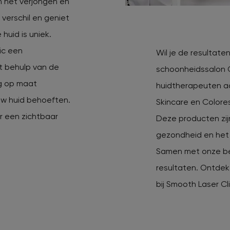
in het verjongen en
t verschil en geniet
huid is uniek.
ic een
Wil je de resultate
t behulp van de
schoonheidssalon 
g op maat
huidtherapeuten ad
ouw huid behoeften.
Skincare en Colore
r een zichtbaar
Deze producten zij
gezondheid en het u
Samen met onze be
resultaten. Ontdek
bij Smooth Laser Cl