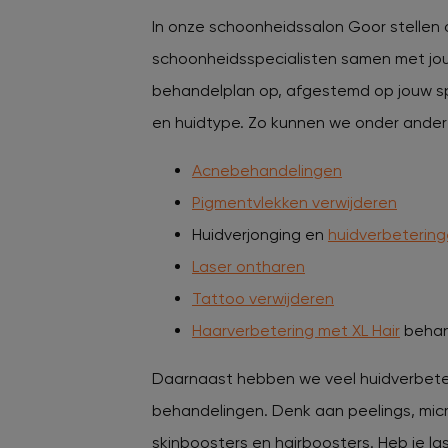
In onze schoonheidssalon Goor stellen
schoonheidsspecialisten samen met jou
behandelplan op, afgestemd op jouw s
en huidtype. Zo kunnen we onder andere
Acnebehandelingen
Pigmentvlekken verwijderen
Huidverjonging en
huidverbeterin
Laser ontharen
Tattoo verwijderen
Haarverbetering met XL Hair
behan
Daarnaast hebben we veel huidverbet
behandelingen. Denk aan peelings, mic
skinboosters en hairboosters. Heb je la