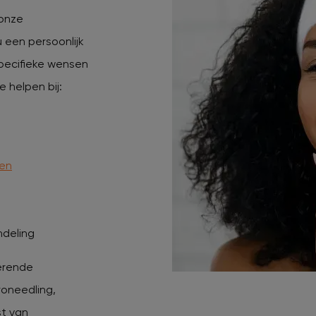
 onze
 een persoonlijk
pecifieke wensen
 helpen bij:
gen
deling
erende
roneedling,
st van