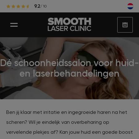
9.2
/ 10
Dé schoonheidssalon voor huid-
Laser ontharen
en laserbehandelingen
Populaire zones laserontharing
Huidbehandelingen
Ben jij klaar met irritatie en ingegroeide haren na het
scheren? Wil je eindelijk van overbeharing op
Huidproblemen
vervelende plekjes af? Kan jouw huid een goede boost