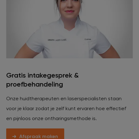
Veelgestelde vragen
Contact
Ontstaansgeschiedenis
Bij jou in de buurt
Gratis intakegesprek &
proefbehandeling
Over ons
Locaties
Vacatures
Onze huidtherapeuten en laserspecialisten staan
voor je klaar zodat je zelf kunt ervaren hoe effectief
en pijnloos onze ontharingsmethode is.
Afspraak maken