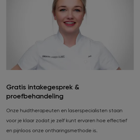
Veelgestelde vragen
Contact
Ontstaansgeschiedenis
Bij jou in de buurt
Gratis intakegesprek &
proefbehandeling
Over ons
Locaties
Vacatures
Onze huidtherapeuten en laserspecialisten staan
voor je klaar zodat je zelf kunt ervaren hoe effectief
en pijnloos onze ontharingsmethode is.