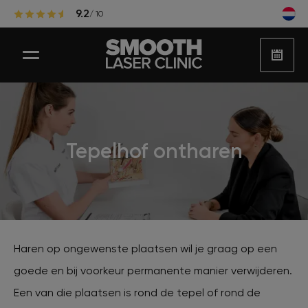
9.2
/ 10
Laser ontharen
Tepelhof ontharen
Populaire zones laserontharing
Huidbehandelingen
Haren op ongewenste plaatsen wil je graag op een
goede en bij voorkeur permanente manier verwijderen.
Huidproblemen
Een van die plaatsen is rond de tepel of rond de