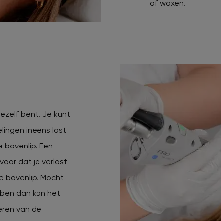
of waxen.
jezelf bent. Je kunt
lingen ineens last
 bovenlip. Een
voor dat je verlost
e bovenlip. Mocht
bben dan kan het
seren van de