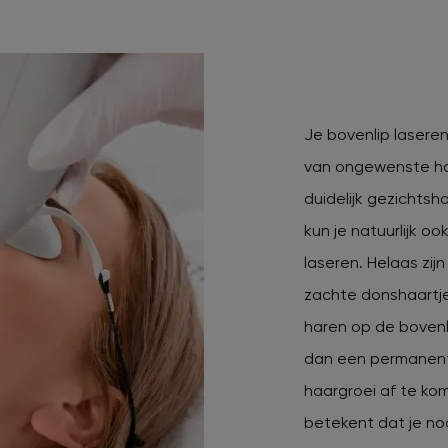
Je bovenlip lasere
van ongewenste ha
duidelijk gezichts
kun je natuurlijk oo
laseren. Helaas zij
zachte donshaartj
haren op de boven
dan een permanen
haargroei af te ko
betekent dat je noo