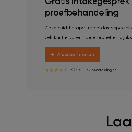
Gratis intakegesprek
Veelgestelde vragen
proefbehandeling
Contact
Onze huidtherapeuten en laserspecialis
zelf kunt ervaren hoe effectief en pijn
Ontstaansgeschiedenis
Afspraak maken
Bij jou in de buurt
9.2
/ 10
247 beoordelingen
Over ons
Locaties
Vacatures
Laa