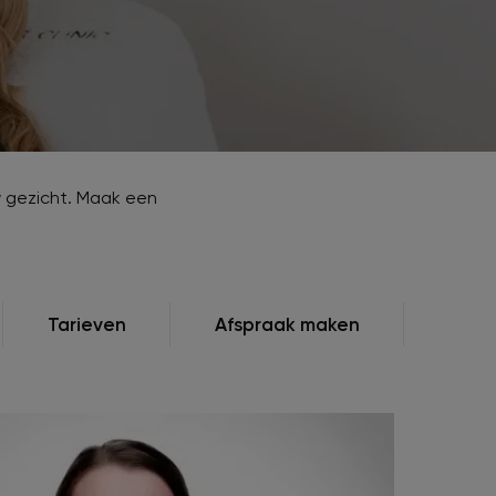
Striae
Vaatafwijkingen
Zwangerschapsmasker / Melasma
Zonneschade
w gezicht. Maak een
Tarieven
Afspraak maken