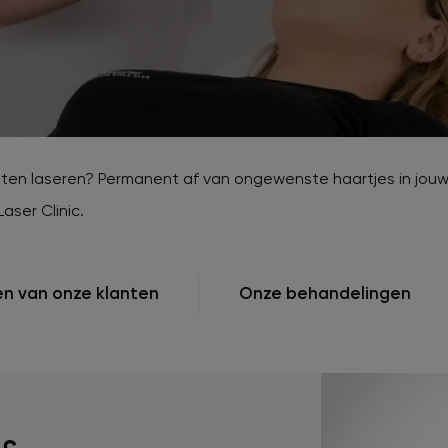
jk populaire zones
verzorgingsproducten
rontharing
Huidproblemen tijdens
zwangerschap
Huidveroudering / Rimpels
Ingegroeide haren
Keratosis pilaris
p laten laseren? Permanent af van ongewenste haartjes in jou
aser Clinic.
en van onze klanten
Onze behandelingen