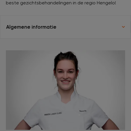
beste gezichtsbehandelingen in de regio Hengelo!
Veelgestelde vragen
Algemene informatie
Contact
Ontstaansgeschiedenis
Bij jou in de buurt
Over ons
Locaties
Vacatures