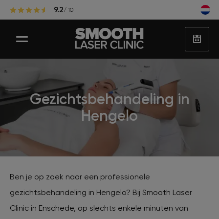
9.2
/ 10
Gezichtsbehandeling in
Laser ontharen
Hengelo
Populaire zones laserontharing
Huidbehandelingen
Ben je op zoek naar een professionele
gezichtsbehandeling in Hengelo? Bij Smooth Laser
Huidproblemen
Clinic in Enschede, op slechts enkele minuten van