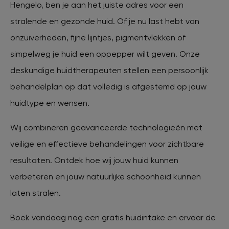
Hengelo, ben je aan het juiste adres voor een
stralende en gezonde huid. Of je nu last hebt van
XL Hair
onzuiverheden, fijne lijntjes, pigmentvlekken of
simpelweg je huid een oppepper wilt geven. Onze
Tattoo verwijderen
deskundige huidtherapeuten stellen een persoonlijk
behandelplan op dat volledig is afgestemd op jouw
Cosmetisch arts
huidtype en wensen.
Wij combineren geavanceerde technologieën met
Tarieven
veilige en effectieve behandelingen voor zichtbare
resultaten. Ontdek hoe wij jouw huid kunnen
Huidverzorging
verbeteren en jouw natuurlijke schoonheid kunnen
laten stralen.
Ervaringen
Boek vandaag nog een gratis huidintake en ervaar de